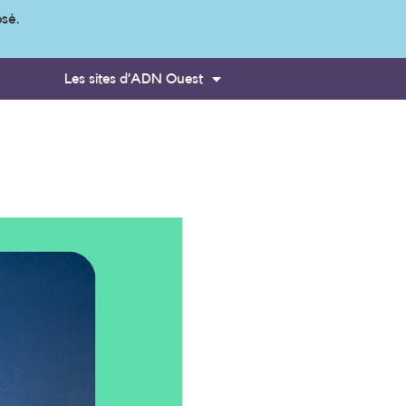
osé.
Les sites d’ADN Ouest