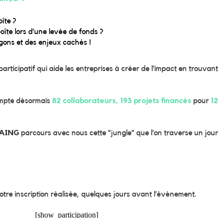
îte ?
boîte lors d’une levée de fonds ?
gons et des enjeux cachés !
rticipatif qui aide les entreprises à créer de l’impact en trouvant 
compte désormais
82 collaborateurs
,
193 projets financés
pour
1
LAING
parcours avec nous cette “jungle” que l’on traverse un jour 
votre inscription réalisée, quelques jours avant l’événement.
[show_participation]