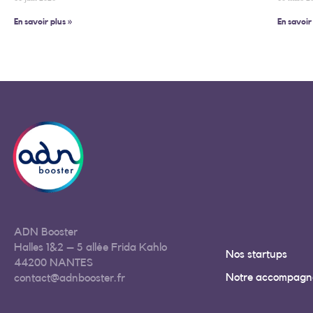
En savoir plus »
En savoir
ADN Booster
Halles 1&2 – 5 allée Frida Kahlo
Nos startups
44200 NANTES
Notre accompagn
contact@adnbooster.fr