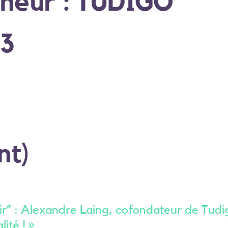
eneur : TUDIGO
23
nt)
r” : Alexandre Laing, cofondateur de Tudigo
ité ! »