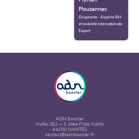
Plouzennec
Dirigeante - Experte RH
et mobilité internationale
Expert
ADN Booster
Halles 1&2 – 5 allée Frida Kahlo
44200 NANTES
contact@adnbooster.fr