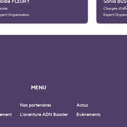
lodie FLEURY
Sonia BU
riste
Chargée d'aff
xpert Organisation
Expert Organi
MENU
Nos partenaires
Actus
ement
L’aventure ADN Booster
Evénements