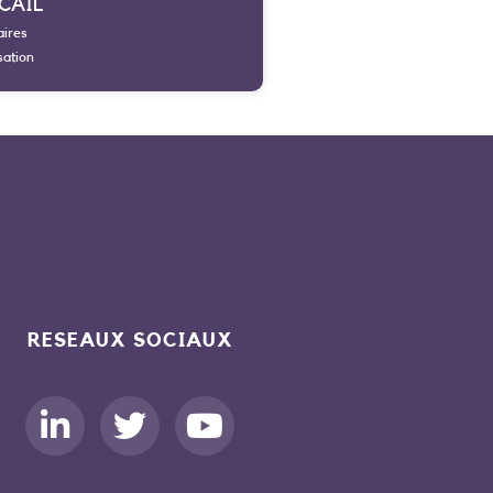
SCAIL
aires
sation
RESEAUX SOCIAUX