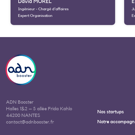
David MOREL
E
Ingénieur - Chargé d'affaires
Ju
Expert Organisation
E
ADN Booster
Halles 1&2 – 5 allée Frida Kahlo
Nos startups
44200 NANTES
Notre accompagn
contact@adnbooster.fr