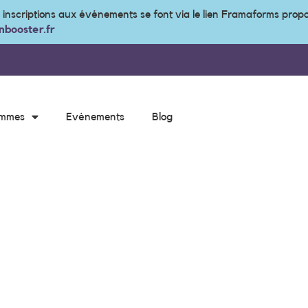
s inscriptions aux événements se font via le lien Framaforms prop
booster.fr
ammes
Evénements
Blog