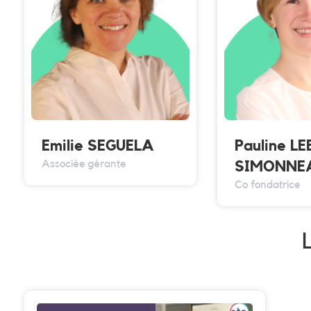
Emilie SEGUELA
Pauline L
Associée gérante
SIMONNE
Co fondatrice